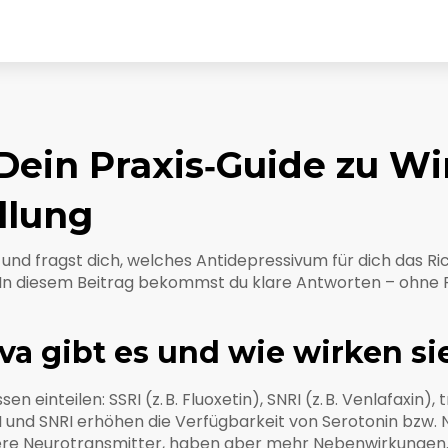
Dein Praxis‑Guide zu Wi
llung
nd fragst dich, welches Antidepressivum für dich das Richt
 In diesem Beitrag bekommst du klare Antworten – ohne F
a gibt es und wie wirken si
n einteilen: SSRI (z. B. Fluoxetin), SNRI (z. B. Venlafaxin), t
RI und SNRI erhöhen die Verfügbarkeit von Serotonin bzw.
ehrere Neurotransmitter, haben aber mehr Nebenwirkungen