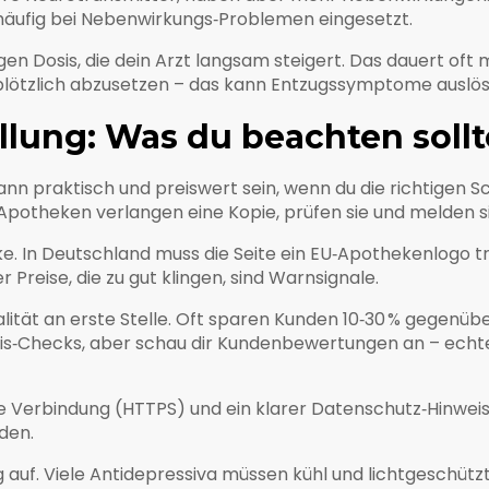
ufig bei Nebenwirkungs‑Problemen eingesetzt.
igen Dosis, die dein Arzt langsam steigert. Das dauert oft
t plötzlich abzusetzen – das kann Entzugssymptome auslös
llung: Was du beachten sollt
nn praktisch und preiswert sein, wenn du die richtigen Sc
‑Apotheken verlangen eine Kopie, prüfen sie und melden s
ke. In Deutschland muss die Seite ein EU‑Apothekenlogo tr
eise, die zu gut klingen, sind Warnsignale.
alität an erste Stelle. Oft sparen Kunden 10‑30 % gegenüb
eis‑Checks, aber schau dir Kundenbewertungen an – echt
re Verbindung (HTTPS) und ein klarer Datenschutz‑Hinweis
den.
 auf. Viele Antidepressiva müssen kühl und lichtgeschüt