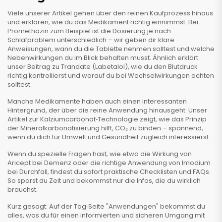
Viele unserer Artikel gehen über den reinen Kaufprozess hinaus
und erklären, wie du das Medikament richtig einnimmst. Bei
Promethazin zum Beispiel ist die Dosierung je nach
Schlafproblem unterschiedlich – wir geben dir klare
Anweisungen, wann du die Tablette nehmen solltest und welche
Nebenwirkungen du im Blick behalten musst. Ähnlich erklärt
unser Beitrag zu Trandate (Labetalol), wie du den Blutdruck
richtig kontrollierst und worauf du bei Wechselwirkungen achten
solltest.
Manche Medikamente haben auch einen interessanten
Hintergrund, der über die reine Anwendung hinausgeht. Unser
Artikel zur Kalziumcarbonat‑Technologie zeigt, wie das Prinzip
der Mineralkarbonatisierung hilft, CO₂ zu binden – spannend,
wenn du dich für Umwelt und Gesundheit zugleich interessierst.
Wenn du spezielle Fragen hast, wie etwa die Wirkung von
Aricept bei Demenz oder die richtige Anwendung von Imodium
bei Durchfall, findest du sofort praktische Checklisten und FAQs.
So sparst du Zeit und bekommst nur die Infos, die du wirklich
brauchst.
Kurz gesagt: Auf der Tag‑Seite "Anwendungen" bekommst du
alles, was du für einen informierten und sicheren Umgang mit