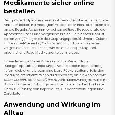
Medikamente sicher online
bestellen
Der größte Stolperstein beim Online‑Kauf ist die Legalität. Viele
Anbieter locken mit niedrigen Preisen, aber nicht alle halten sich
an die Regeln. Achte immer auf ein gültiges Rezept, prüfe die
Apotheken‑Lizenz und vergleiche Preise – ein echter Deal ist
selten viel günstiger als das Ursprungsprodukt. Unsere Guides
zu Seroquel‑Generika, Cialis, Warfarin und vielen anderen
zeigen dir Schritt für Schritt, wie du das richtige Angebot
erkennst und Fake‑Medikamente vermeidest.
Ein weiteres wichtiges Kriterium ist die Versand‑ und
Rückgabepolitik. Seriöse Shops verschlüsseln deine Daten,
liefern diskret und bieten eine klare Rückerstattung, falls das
Produkt nicht stimmt. Wenn du dich fragst, ob ein Anbieter wie
accessrx.com
oder
aasdirect.to
vertrauenswürdig ist, wirf einen
Blick auf unsere Erfahrungsberichte – sie enthalten konkrete
Tipps zur Prüfung von Impressum, Kundenbewertungen und
Zertifikaten.
Anwendung und Wirkung im
Alltag