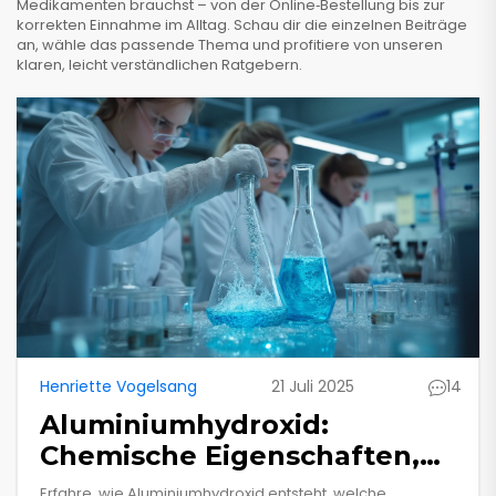
Medikamenten brauchst – von der Online‑Bestellung bis zur
korrekten Einnahme im Alltag. Schau dir die einzelnen Beiträge
an, wähle das passende Thema und profitiere von unseren
klaren, leicht verständlichen Ratgebern.
Henriette Vogelsang
21 Juli 2025
14
Aluminiumhydroxid:
Chemische Eigenschaften,
Herstellung und
Erfahre, wie Aluminiumhydroxid entsteht, welche