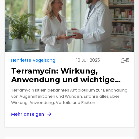
Henriette Vogelsang
10 Juli 2025
15
Terramycin: Wirkung,
Anwendung und wichtige
Tipps rund um das
Terramycin ist ein bekanntes Antibiotikum zur Behandlung
Antibiotikum
von Augeninfektionen und Wunden. Erfahre alles über
Wirkung, Anwendung, Vorteile und Risiken.
Mehr anzeigen