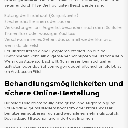
Eine Augeninfektion entsteht meist durch Bakterien, Viren oder
seltener durch Pilze. Die häufigsten Beschwerden sind:
Rötung der Bindehaut (Konjunktivitis)
Stechendes Brennen oder Jucken
Verkrustungen am Augenlid, besonders nach dem Schlafen
Tränenfluss oder wässriger Ausfluss
Verschwommenes Sehen, das schnell wieder klar wird,
wenn du blinzelst
Bei Kindern treten diese Symptome oft plötzlich auf, bei
Erwachsenen kann ein allgemeiner Schnupfen die Ursache sein.
Wenn das Auge stark schwillt, Schmerzen beim Lichtsehen
auftreten oder das Sehvermögen dauerhaft unscharf bleibt, ist
ein Arztbesuch Pflicht.
Behandlungsmöglichkeiten und
sichere Online‑Bestellung
Für milde Fälle reicht häufig eine gründliche Augenreinigung.
Spüle das Auge mit sterilem Kochsalz‑ oder klares Wasser,
benutze ein sauberes Tuch und wechsle es mehrmals täglich.
Das reduziert Bakterien und lindert das Brennen.