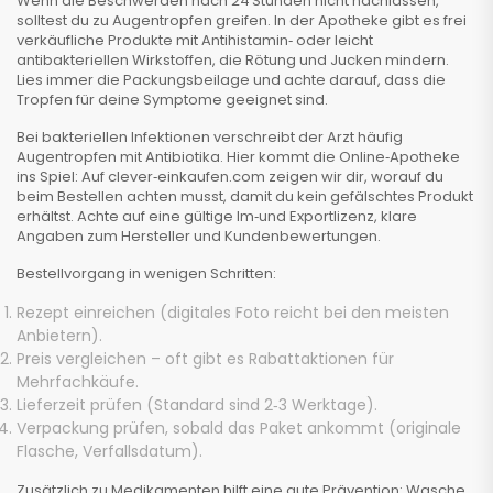
Wenn die Beschwerden nach 24 Stunden nicht nachlassen,
solltest du zu Augentropfen greifen. In der Apotheke gibt es frei
verkäufliche Produkte mit Antihistamin‑ oder leicht
antibakteriellen Wirkstoffen, die Rötung und Jucken mindern.
Lies immer die Packungsbeilage und achte darauf, dass die
Tropfen für deine Symptome geeignet sind.
Bei bakteriellen Infektionen verschreibt der Arzt häufig
Augentropfen mit Antibiotika. Hier kommt die Online‑Apotheke
ins Spiel: Auf clever‑einkaufen.com zeigen wir dir, worauf du
beim Bestellen achten musst, damit du kein gefälschtes Produkt
erhältst. Achte auf eine gültige Im‑und Exportlizenz, klare
Angaben zum Hersteller und Kundenbewertungen.
Bestellvorgang in wenigen Schritten:
Rezept einreichen (digitales Foto reicht bei den meisten
Anbietern).
Preis vergleichen – oft gibt es Rabattaktionen für
Mehrfachkäufe.
Lieferzeit prüfen (Standard sind 2‑3 Werktage).
Verpackung prüfen, sobald das Paket ankommt (originale
Flasche, Verfallsdatum).
Zusätzlich zu Medikamenten hilft eine gute Prävention: Wasche