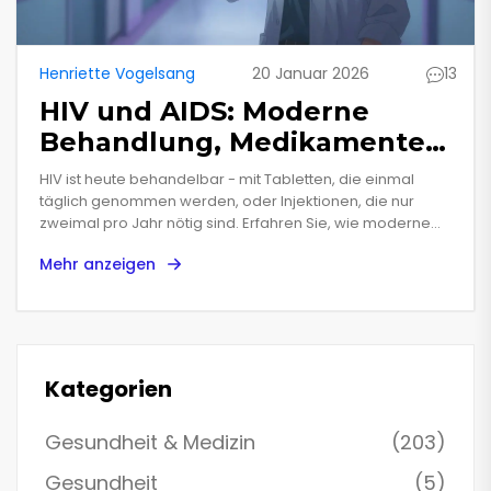
Henriette Vogelsang
20 Januar 2026
13
HIV und AIDS: Moderne
Behandlung, Medikamente
und Lebensqualität heute
HIV ist heute behandelbar - mit Tabletten, die einmal
täglich genommen werden, oder Injektionen, die nur
zweimal pro Jahr nötig sind. Erfahren Sie, wie moderne
Therapien die Lebensqualität verändern und warum der
Mehr anzeigen
Zugang noch immer ungleich ist.
Kategorien
Gesundheit & Medizin
(203)
Gesundheit
(5)