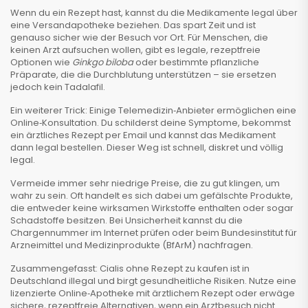
Wenn du ein Rezept hast, kannst du die Medikamente legal über
eine Versandapotheke beziehen. Das spart Zeit und ist
genauso sicher wie der Besuch vor Ort. Für Menschen, die
keinen Arzt aufsuchen wollen, gibt es legale, rezeptfreie
Optionen wie
Ginkgo biloba
oder bestimmte pflanzliche
Präparate, die die Durchblutung unterstützen – sie ersetzen
jedoch kein Tadalafil.
Ein weiterer Trick: Einige Telemedizin‑Anbieter ermöglichen eine
Online‑Konsultation. Du schilderst deine Symptome, bekommst
ein ärztliches Rezept per Email und kannst das Medikament
dann legal bestellen. Dieser Weg ist schnell, diskret und völlig
legal.
Vermeide immer sehr niedrige Preise, die zu gut klingen, um
wahr zu sein. Oft handelt es sich dabei um gefälschte Produkte,
die entweder keine wirksamen Wirkstoffe enthalten oder sogar
Schadstoffe besitzen. Bei Unsicherheit kannst du die
Chargennummer im Internet prüfen oder beim Bundesinstitut für
Arzneimittel und Medizinprodukte (BfArM) nachfragen.
Zusammengefasst: Cialis ohne Rezept zu kaufen ist in
Deutschland illegal und birgt gesundheitliche Risiken. Nutze eine
lizenzierte Online‑Apotheke mit ärztlichem Rezept oder erwäge
sichere, rezeptfreie Alternativen, wenn ein Arztbesuch nicht