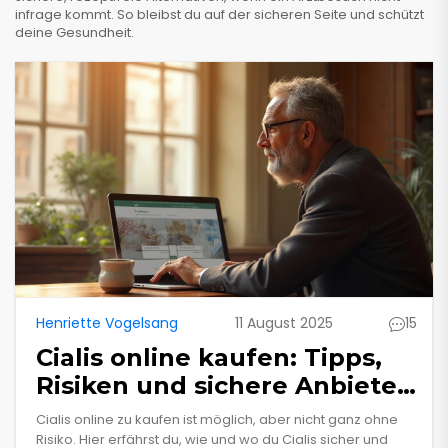
infrage kommt. So bleibst du auf der sicheren Seite und schützt
deine Gesundheit.
Henriette Vogelsang
11 August 2025
15
Cialis online kaufen: Tipps,
Risiken und sichere Anbieter
im Überblick
Cialis online zu kaufen ist möglich, aber nicht ganz ohne
Risiko. Hier erfährst du, wie und wo du Cialis sicher und