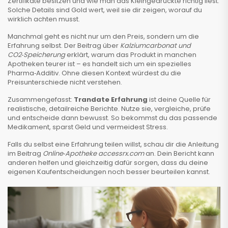
Zertifikate besitzen und wie man das Kleingedruckte richtig liest.
Solche Details sind Gold wert, weil sie dir zeigen, worauf du
wirklich achten musst.
Manchmal geht es nicht nur um den Preis, sondern um die
Erfahrung selbst. Der Beitrag über
Kalziumcarbonat und
CO2‑Speicherung
erklärt, warum das Produkt in manchen
Apotheken teurer ist – es handelt sich um ein spezielles
Pharma‑Additiv. Ohne diesen Kontext würdest du die
Preisunterschiede nicht verstehen.
Zusammengefasst:
Trandate Erfahrung
ist deine Quelle für
realistische, detailreiche Berichte. Nutze sie, vergleiche, prüfe
und entscheide dann bewusst. So bekommst du das passende
Medikament, sparst Geld und vermeidest Stress.
Falls du selbst eine Erfahrung teilen willst, schau dir die Anleitung
im Beitrag
Online‑Apotheke accessrx.com
an. Dein Bericht kann
anderen helfen und gleichzeitig dafür sorgen, dass du deine
eigenen Kaufentscheidungen noch besser beurteilen kannst.