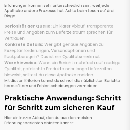
Erfahrungen können sehr unterschiedlich sein, weil jede
Apotheke andere Prozesse hat. Achte beim Lesen auf drei
Dinge:
Seriosität der Quelle:
Ein klarer Ablauf, transparente
Preise und Angaben zum Lieferzeitraum sprechen für
Vertrauen.
Konkrete Details:
Wer gibt genaue Angaben zu
Rezeptanforderungen, Versandoptionen und
Rückgaberegeln? Das ist ein Qualitätsmerkmal.
Warnhinweise:
Wenn ein Bericht mehrfach auf niedrige
Qualität, gefälschte Produkte oder lange Lieferzeiten
hinweist, solltest du diese Apotheke meiden.
Mit diesen Kriterien kannst du schnell die nützlichsten Berichte
herausfiltern und Fehlentscheidungen vermeiden.
Praktische Anwendung: Schritt
für Schritt zum sicheren Kauf
Hier ein kurzer Ablauf, den du aus den meisten
Erfahrungsberichten ableiten kannst: