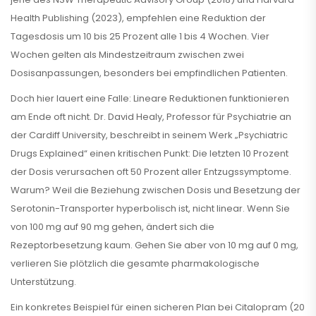
Health Publishing (2023), empfehlen eine Reduktion der
Tagesdosis um 10 bis 25 Prozent alle 1 bis 4 Wochen. Vier
Wochen gelten als Mindestzeitraum zwischen zwei
Dosisanpassungen, besonders bei empfindlichen Patienten.
Doch hier lauert eine Falle: Lineare Reduktionen funktionieren
am Ende oft nicht. Dr. David Healy, Professor für Psychiatrie an
der Cardiff University, beschreibt in seinem Werk „Psychiatric
Drugs Explained“ einen kritischen Punkt: Die letzten 10 Prozent
der Dosis verursachen oft 50 Prozent aller Entzugssymptome.
Warum? Weil die Beziehung zwischen Dosis und Besetzung der
Serotonin-Transporter hyperbolisch ist, nicht linear. Wenn Sie
von 100 mg auf 90 mg gehen, ändert sich die
Rezeptorbesetzung kaum. Gehen Sie aber von 10 mg auf 0 mg,
verlieren Sie plötzlich die gesamte pharmakologische
Unterstützung.
Ein konkretes Beispiel für einen sicheren Plan bei Citalopram (20