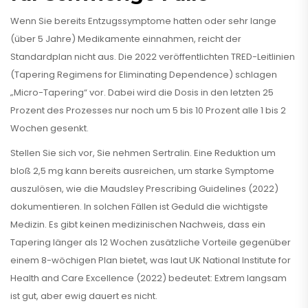
Wenn Sie bereits Entzugssymptome hatten oder sehr lange
(über 5 Jahre) Medikamente einnahmen, reicht der
Standardplan nicht aus. Die 2022 veröffentlichten TRED-Leitlinien
(Tapering Regimens for Eliminating Dependence) schlagen
„Micro-Tapering“ vor. Dabei wird die Dosis in den letzten 25
Prozent des Prozesses nur noch um 5 bis 10 Prozent alle 1 bis 2
Wochen gesenkt.
Stellen Sie sich vor, Sie nehmen Sertralin. Eine Reduktion um
bloß 2,5 mg kann bereits ausreichen, um starke Symptome
auszulösen, wie die Maudsley Prescribing Guidelines (2022)
dokumentieren. In solchen Fällen ist Geduld die wichtigste
Medizin. Es gibt keinen medizinischen Nachweis, dass ein
Tapering länger als 12 Wochen zusätzliche Vorteile gegenüber
einem 8-wöchigen Plan bietet, was laut UK National Institute for
Health and Care Excellence (2022) bedeutet: Extrem langsam
ist gut, aber ewig dauert es nicht.