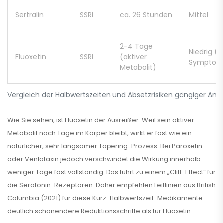
Sertralin
SSRI
ca. 26 Stunden
Mittel
2-4 Tage
Niedrig (1
Fluoxetin
SSRI
(aktiver
Symptom
Metabolit)
Vergleich der Halbwertszeiten und Absetzrisiken gängiger Ant
Wie Sie sehen, ist
Fluoxetin
der Ausreißer. Weil sein aktiver
Metabolit noch Tage im Körper bleibt, wirkt er fast wie ein
natürlicher, sehr langsamer Tapering-Prozess. Bei
Paroxetin
oder
Venlafaxin
jedoch verschwindet die Wirkung innerhalb
weniger Tage fast vollständig. Das führt zu einem „Cliff-Effect“ für
die Serotonin-Rezeptoren. Daher empfehlen Leitlinien aus British
Columbia (2021) für diese Kurz-Halbwertszeit-Medikamente
deutlich schonendere Reduktionsschritte als für Fluoxetin.