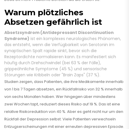
Warum plötzliches
Absetzen gefährlich ist
Absetzsyndrom (Antidepressant Discontinuation
Syndrome)
ist
ein komplexes neurologisches Phänomen,
das entsteht, wenn die Verfügbarkeit von Serotonin im
synaptischen Spalt rapide sinkt, bevor sich die
Rezeptordichte normalisieren kann
. Es manifestiert sich
häufig durch Drehschwindel (bei 63 % der Fälle),
grippeähnliche Symptome (45 %) und sensorische
Störungen wie Kribbeln oder "Brain Zaps" (37 %).
Studien zeigen, dass Patienten, die ihre Medikamente innerhalb
von 1 bis 7 Tagen absetzen, ein Rückfallrisiko von 32 % innerhalb
von sechs Monaten haben. Wer hingegen über mindestens
zwei Wochen tapt, reduziert dieses Risiko auf 19 %. Das ist eine
relative Risikoreduktion von 40 %. Aber es geht nicht nur um den
Rückfall der Depression selbst. Viele Patienten verwechseln
Entzugserscheinungen mit einer erneuten depressiven Episode.