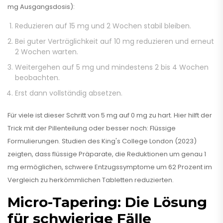
mg Ausgangsdosis):
Reduzieren auf 15 mg und 2 Wochen stabil bleiben.
Bei guter Verträglichkeit auf 10 mg reduzieren und erneut
2 Wochen warten.
Weitergehen auf 5 mg und mindestens 2 bis 4 Wochen
beobachten.
Erst dann vollständig absetzen.
Für viele ist dieser Schritt von 5 mg auf 0 mg zu hart. Hier hilft der
Trick mit der Pillenteilung oder besser noch: Flüssige
Formulierungen. Studien des King's College London (2023)
zeigten, dass flüssige Präparate, die Reduktionen um genau 1
mg ermöglichen, schwere Entzugssymptome um 62 Prozent im
Vergleich zu herkömmlichen Tabletten reduzierten.
Micro-Tapering: Die Lösung
für schwierige Fälle