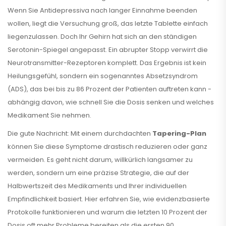
Wenn Sie Antidepressiva nach langer Einnahme beenden
wollen, liegt die Versuchung groß, das letzte Tablette einfach
liegenzulassen. Doch Ihr Gehirn hat sich an den ständigen
Serotonin-Spiegel angepasst. Ein abrupter Stopp verwirrt die
Neurotransmitter-Rezeptoren komplett. Das Ergebnis ist kein
Heilungsgefühl, sondern ein sogenanntes Absetzsyndrom
(ADS), das bei bis zu 86 Prozent der Patienten auftreten kann -
abhängig davon, wie schnell Sie die Dosis senken und welches
Medikament Sie nehmen.
Die gute Nachricht: Mit einem durchdachten
Tapering-Plan
können Sie diese Symptome drastisch reduzieren oder ganz
vermeiden. Es geht nicht darum, willkürlich langsamer zu
werden, sondern um eine präzise Strategie, die auf der
Halbwertszeit des Medikaments und Ihrer individuellen
Empfindlichkeit basiert. Hier erfahren Sie, wie evidenzbasierte
Protokolle funktionieren und warum die letzten 10 Prozent der
Dosis oft mehr Probleme bereiten als die ersten 90.