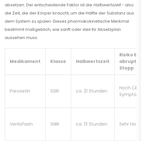
absetzen. Der entscheidende Faktor ist die
Halbwertszeit
- also
die Zeit, die der Körper braucht, um die Hälfte der Substanz aus
dem System zu spülen. Dieses pharmakokinetische Merkmal
bestimmt maßgeblich, wie sanft oder steil Ihr Absetzplan
aussehen muss.
Risiko be
Medikament
Klasse
Halbwertszeit
abrupt
Stopp
Hoch (44
Paroxetin
SSRI
ca. 21 Stunden
Symptom
Venlafaxin
SNRI
ca. 13 Stunden
Sehr Hoc