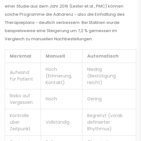
einer Studie aus dem Jahr 2016 (Lester et al., PMC) können
solche Programme die Adhärenz - also die Einhaltung des
Therapieplans - deutlich verbessern. Bei Statinen wurde
beispielsweise eine Steigerung um 7,2 % gemessen im
Vergleich zu manuellen Nachbestellungen.
Merkmal
Manuell
Automatisch
Hoch
Niedrig
Aufwand
(Erinnerung,
(Bestätigung
für Patient
Kontakt)
reicht)
Risiko auf
Hoch
Gering
Vergessen
Kontrolle
Begrenzt (vorab
über
Vollständig
definierter
Zeitpunkt
Rhythmus)