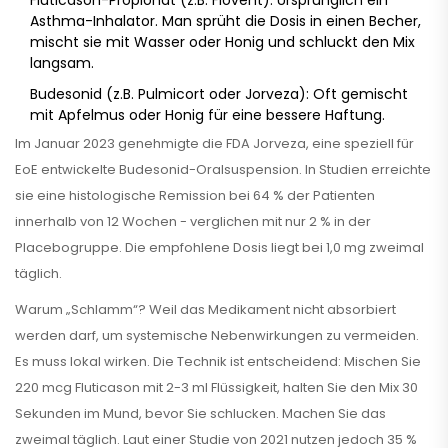
Fluticason-Propionat
(z.B. Flovent): Ursprünglich ein
Asthma-Inhalator. Man sprüht die Dosis in einen Becher,
mischt sie mit Wasser oder Honig und schluckt den Mix
langsam.
Budesonid
(z.B. Pulmicort oder Jorveza): Oft gemischt
mit Apfelmus oder Honig für eine bessere Haftung.
Im Januar 2023 genehmigte die FDA
Jorveza
, eine speziell für
EoE entwickelte Budesonid-Oralsuspension. In Studien erreichte
sie eine histologische Remission bei 64 % der Patienten
innerhalb von 12 Wochen - verglichen mit nur 2 % in der
Placebogruppe. Die empfohlene Dosis liegt bei 1,0 mg zweimal
täglich.
Warum „Schlamm“? Weil das Medikament nicht absorbiert
werden darf, um systemische Nebenwirkungen zu vermeiden.
Es muss lokal wirken. Die Technik ist entscheidend: Mischen Sie
220 mcg Fluticason mit 2-3 ml Flüssigkeit, halten Sie den Mix 30
Sekunden im Mund, bevor Sie schlucken. Machen Sie das
zweimal täglich. Laut einer Studie von 2021 nutzen jedoch 35 %