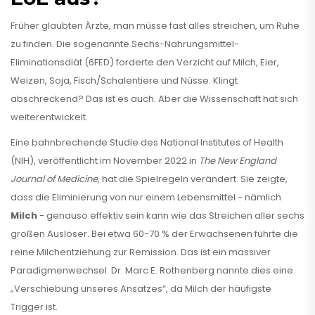
Früher glaubten Ärzte, man müsse fast alles streichen, um Ruhe
zu finden. Die sogenannte Sechs-Nahrungsmittel-
Eliminationsdiät (6FED) forderte den Verzicht auf Milch, Eier,
Weizen, Soja, Fisch/Schalentiere und Nüsse. Klingt
abschreckend? Das ist es auch. Aber die Wissenschaft hat sich
weiterentwickelt.
Eine bahnbrechende Studie des National Institutes of Health
(NIH), veröffentlicht im November 2022 in
The New England
Journal of Medicine
, hat die Spielregeln verändert. Sie zeigte,
dass die Eliminierung von nur einem Lebensmittel - nämlich
Milch
- genauso effektiv sein kann wie das Streichen aller sechs
großen Auslöser. Bei etwa 60-70 % der Erwachsenen führte die
reine Milchentziehung zur Remission. Das ist ein massiver
Paradigmenwechsel. Dr. Marc E. Rothenberg nannte dies eine
„Verschiebung unseres Ansatzes“, da Milch der häufigste
Trigger ist.