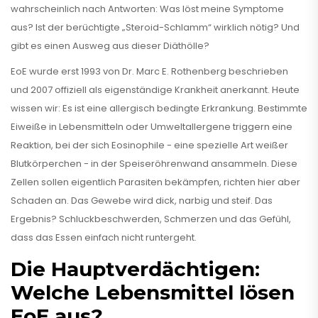
wahrscheinlich nach Antworten: Was löst meine Symptome
aus? Ist der berüchtigte „Steroid-Schlamm“ wirklich nötig? Und
gibt es einen Ausweg aus dieser Diäthölle?
EoE wurde erst 1993 von Dr. Marc E. Rothenberg beschrieben
und 2007 offiziell als eigenständige Krankheit anerkannt. Heute
wissen wir: Es ist eine allergisch bedingte Erkrankung. Bestimmte
Eiweiße in Lebensmitteln oder Umweltallergene triggern eine
Reaktion, bei der sich
Eosinophile
- eine spezielle Art weißer
Blutkörperchen - in der Speiseröhrenwand ansammeln. Diese
Zellen sollen eigentlich Parasiten bekämpfen, richten hier aber
Schaden an. Das Gewebe wird dick, narbig und steif. Das
Ergebnis? Schluckbeschwerden, Schmerzen und das Gefühl,
dass das Essen einfach nicht runtergeht.
Die Hauptverdächtigen:
Welche Lebensmittel lösen
EoE aus?