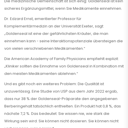
Die medizinische Gemeinschaft ist sich einig: Goldenseal ist kein
sicheres Ergänzungsmittel, wenn Sie Medikamente einnehmen.
Dr. Edzard Ernst, emeritierter Professor für
Komplementärmedizin an der Universität Exeter, sagt:
„Goldenseal ist eine der gefährlichsten Kräuter, die man
einnehmen kann - seine Interaktionspotenziale übersteigen die
von vielen verschriebenen Medikamenten.“
Die American Academy of Family Physicians empfiehlt explizit:
„Kliniker sollten die Einnahme von Goldenseal in Kombination mit
den meisten Medikamenten ablehnen.“
Und es gibt noch ein weiteres Problem: Die Qualität ist
unzuverlässig. Eine Studie von USP aus dem Jahr 2022 ergab,
dass nur 38 % der Goldenseal-Präparate den angegebenen
Berberingehalt tatsächlich enthielten. Ein Produkt hat 0,8 %, das
nächste 7,2 %. Das bedeutet: Sie wissen nie, wie stark die
Wirkung sein wird. Sie können nicht dosieren. Sie können nicht