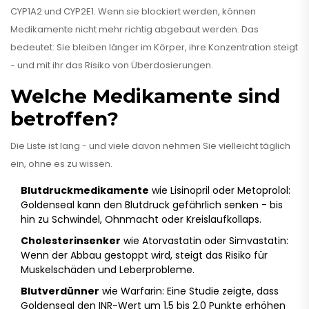
CYP1A2 und CYP2E1. Wenn sie blockiert werden, können
Medikamente nicht mehr richtig abgebaut werden. Das
bedeutet: Sie bleiben länger im Körper, ihre Konzentration steigt
- und mit ihr das Risiko von Überdosierungen.
Welche Medikamente sind
betroffen?
Die Liste ist lang - und viele davon nehmen Sie vielleicht täglich
ein, ohne es zu wissen.
Blutdruckmedikamente
wie Lisinopril oder Metoprolol:
Goldenseal kann den Blutdruck gefährlich senken - bis
hin zu Schwindel, Ohnmacht oder Kreislaufkollaps.
Cholesterinsenker
wie Atorvastatin oder Simvastatin:
Wenn der Abbau gestoppt wird, steigt das Risiko für
Muskelschäden und Leberprobleme.
Blutverdünner
wie Warfarin: Eine Studie zeigte, dass
Goldenseal den INR-Wert um 1,5 bis 2,0 Punkte erhöhen