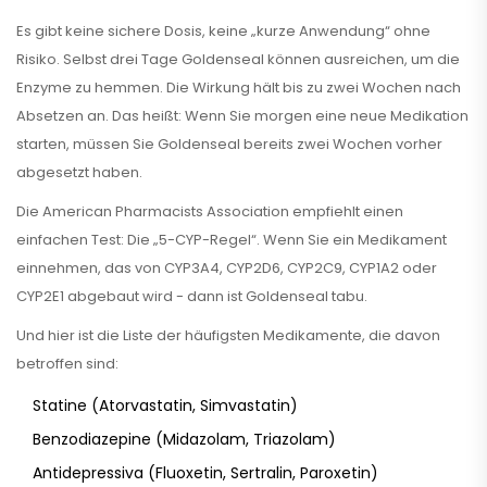
Es gibt keine sichere Dosis, keine „kurze Anwendung“ ohne
Risiko. Selbst drei Tage Goldenseal können ausreichen, um die
Enzyme zu hemmen. Die Wirkung hält bis zu zwei Wochen nach
Absetzen an. Das heißt: Wenn Sie morgen eine neue Medikation
starten, müssen Sie Goldenseal bereits zwei Wochen vorher
abgesetzt haben.
Die American Pharmacists Association empfiehlt einen
einfachen Test: Die „5-CYP-Regel“. Wenn Sie ein Medikament
einnehmen, das von CYP3A4, CYP2D6, CYP2C9, CYP1A2 oder
CYP2E1 abgebaut wird - dann ist Goldenseal tabu.
Und hier ist die Liste der häufigsten Medikamente, die davon
betroffen sind:
Statine (Atorvastatin, Simvastatin)
Benzodiazepine (Midazolam, Triazolam)
Antidepressiva (Fluoxetin, Sertralin, Paroxetin)