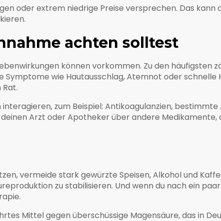
ngen oder extrem niedrige Preise versprechen. Das kann 
kieren.
nnahme achten solltest
er Nebenwirkungen können vorkommen. Zu den häufigsten 
he Symptome wie Hautausschlag, Atemnot oder schnelle 
 Rat.
interagieren, zum Beispiel: Antikoagulanzien, bestimmte
 deinen Arzt oder Apotheker über andere Medikamente, d
tzen, vermeide stark gewürzte Speisen, Alkohol und Kaffe
ureproduktion zu stabilisieren. Und wenn du nach ein paa
rapie.
rtes Mittel gegen überschüssige Magensäure, das in Deuts