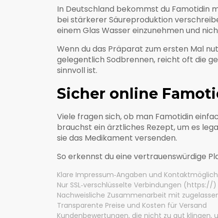
In Deutschland bekommst du Famotidin mei
bei stärkerer Säureproduktion verschreibe
einem Glas Wasser einzunehmen und nicht 
Wenn du das Präparat zum ersten Mal nutz
gelegentlich Sodbrennen, reicht oft die g
sinnvoll ist.
Sicher online Famot
Viele fragen sich, ob man Famotidin einfac
brauchst ein ärztliches Rezept, um es leg
sie das Medikament versenden.
So erkennst du eine vertrauenswürdige Pl
Klare Impressum‑Angaben und Kontaktmöglich
Nur SSL‑verschlüsselte Verbindungen (https://)
Nachweisliche Zusammenarbeit mit zugelasse
Transparente Preise und Kosten für Versand
Kundenbewertungen, die nicht zu gut klingen, 