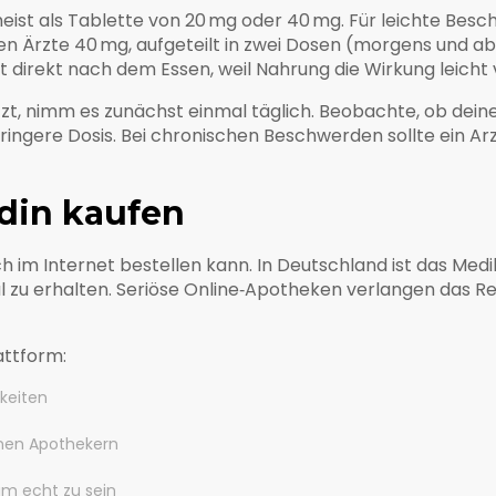
st als Tablette von 20 mg oder 40 mg. Für leichte Besch
n Ärzte 40 mg, aufgeteilt in zwei Dosen (morgens und ab
direkt nach dem Essen, weil Nahrung die Wirkung leicht
t, nimm es zunächst einmal täglich. Beobachte, ob dein
eringere Dosis. Bei chronischen Beschwerden sollte ein Ar
idin kaufen
h im Internet bestellen kann. In Deutschland ist das Medi
al zu erhalten. Seriöse Online‑Apotheken verlangen das 
attform:
keiten
nen Apothekern
um echt zu sein