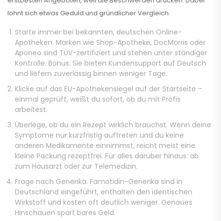
erstbesten Angeboten, weil die Beschwerden drücken. Dabei
lohnt sich etwas Geduld und gründlicher Vergleich.
Starte immer bei bekannten, deutschen Online-
Apotheken. Marken wie Shop-Apotheke, DocMorris oder
Aponeo sind TÜV-zertifiziert und stehen unter ständiger
Kontrolle. Bonus: Sie bieten Kundensupport auf Deutsch
und liefern zuverlässig binnen weniger Tage.
Klicke auf das EU-Apothekensiegel auf der Startseite –
einmal geprüft, weißt du sofort, ob du mit Profis
arbeitest.
Überlege, ob du ein Rezept wirklich brauchst. Wenn deine
Symptome nur kurzfristig auftreten und du keine
anderen Medikamente einnimmst, reicht meist eine
kleine Packung rezeptfrei. Für alles darüber hinaus: ab
zum Hausarzt oder zur Telemedizin.
Frage nach Generika. Famotidin-Generika sind in
Deutschland eingeführt, enthalten den identischen
Wirkstoff und kosten oft deutlich weniger. Genaues
Hinschauen spart bares Geld.