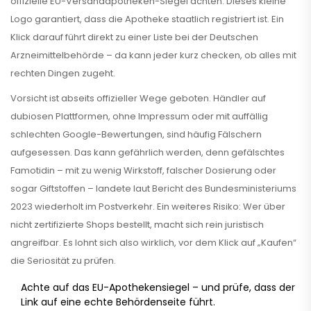
offizielle EU-Versandapotheken-Siegel achten. Dieses kleine
Logo garantiert, dass die Apotheke staatlich registriert ist. Ein
Klick darauf führt direkt zu einer Liste bei der Deutschen
Arzneimittelbehörde – da kann jeder kurz checken, ob alles mit
rechten Dingen zugeht.
Vorsicht ist abseits offizieller Wege geboten. Händler auf
dubiosen Plattformen, ohne Impressum oder mit auffällig
schlechten Google-Bewertungen, sind häufig Fälschern
aufgesessen. Das kann gefährlich werden, denn gefälschtes
Famotidin – mit zu wenig Wirkstoff, falscher Dosierung oder
sogar Giftstoffen – landete laut Bericht des Bundesministeriums
2023 wiederholt im Postverkehr. Ein weiteres Risiko: Wer über
nicht zertifizierte Shops bestellt, macht sich rein juristisch
angreifbar. Es lohnt sich also wirklich, vor dem Klick auf „Kaufen“
die Seriosität zu prüfen.
Achte auf das EU-Apothekensiegel – und prüfe, dass der
Link auf eine echte Behördenseite führt.