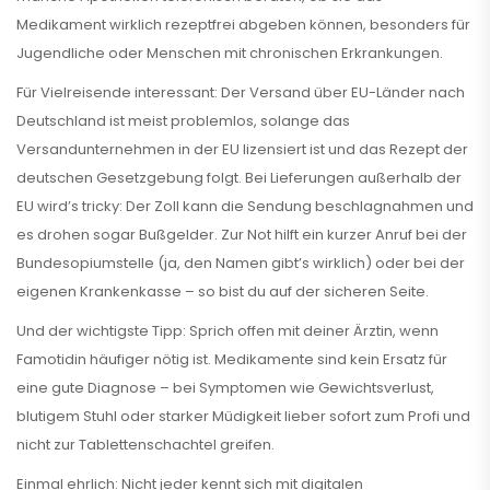
Medikament wirklich rezeptfrei abgeben können, besonders für
Jugendliche oder Menschen mit chronischen Erkrankungen.
Für Vielreisende interessant: Der Versand über EU-Länder nach
Deutschland ist meist problemlos, solange das
Versandunternehmen in der EU lizensiert ist und das Rezept der
deutschen Gesetzgebung folgt. Bei Lieferungen außerhalb der
EU wird’s tricky: Der Zoll kann die Sendung beschlagnahmen und
es drohen sogar Bußgelder. Zur Not hilft ein kurzer Anruf bei der
Bundesopiumstelle (ja, den Namen gibt’s wirklich) oder bei der
eigenen Krankenkasse – so bist du auf der sicheren Seite.
Und der wichtigste Tipp: Sprich offen mit deiner Ärztin, wenn
Famotidin häufiger nötig ist. Medikamente sind kein Ersatz für
eine gute Diagnose – bei Symptomen wie Gewichtsverlust,
blutigem Stuhl oder starker Müdigkeit lieber sofort zum Profi und
nicht zur Tablettenschachtel greifen.
Einmal ehrlich: Nicht jeder kennt sich mit digitalen