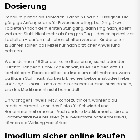
Dosierung
Imodium gibt es als Tabletten, Kapseln und als Flüssigkeit. Die
gängige Anfangsdosis für Erwachsene liegt bei 2 mg (zwei
Tabletten) nach dem ersten Stuhlgang, dann 1 mg nach jedem
weiteren Stuhl. Nicht mehr als 8 mg pro Tag – das entspricht vier
Tabletten – dürfen nicht überschritten werden. Kinder unter
12 Jahren sollten das Mittel nur nach ärztlicher Anweisung
nehmen.
Wenn du nach 48 Stunden keine Besserung siehst oder der
Durchfall länger als drei Tage anhält, ist es Zeit, den Arzt zu
kontaktieren. Ebenso solltest du Imodium nicht nehmen, wenn
du Blut im Stuhl hast, starkes Erbrechen bekommst oder Fieber
über 38,5 °C hast – das kann ein Zeichen für eine Infektion sein,
die das Medikament nicht behandelt.
Ein wichtiger Hinweis: Mit Alkohol zu trinken, während du
Imodium nimmst, kann das Risiko für Schwindel und
Benommenheit erhöhen. Auch andere Medikamente, die die
Darmmotilität beeinflussen (z. B. bestimmte Antidepressiva),
können die Wirkung verstärken.
Imodium sicher online kaufen