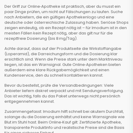
Der Griff zur Online‑Apotheke ist praktisch, aber du musst ein
paar Dinge prüfen, um nicht auf Fälschungen zu laufen. Suche
nach Anbietern, die ein gültiges Apothekenlogo und eine
deutsche oder österreichische Zulassung haben. Seriöse Shops
zeigen eindeutig, ob ein Rezept nötig ist – für Imodium ist in den
meisten Fällen kein Rezept nötig, aber das gilt nur für die
rezeptfreie Dosierung (bis 8 mg/Tag).
Achte darauf, dass auf der Produktseite die Wirkstoffangabe
(Loperamid), die Darreichungsform und die Dosierung klar
ersichtlich sind. Wenn die Preise stark unter dem Marktniveau
liegen, ist das ein Warnsignal. Gute Online‑Apotheken bieten
außerdem eine klare Rückgabemöglichkeit und einen
Kundenservice, den du schnell kontaktieren kannst.
Bevor du bestellst, prüfe die Versandbedingungen: Viele
Anbieter liefern diskret verpackt und mit Sendungsverfolgung.
Das ist wichtig, falls du das Paket unterwegs nicht persönlich
entgegennehmen kannst.
Zusammengefasst: Imodium hilft schnell bei akutem Durchfall,
solange du die Dosierung einhältst und keine Warnsignale wie
Blut im Stuhl hast. Beim Online‑Kauf gilt: Zertifizierte Apotheke,
transparente Produktinfo und realistische Preise sind die Basis
für einen sicheren Einkauf.