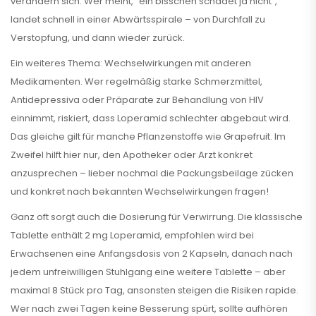
verändern sich. Wer meint, "ein bisschen schadet ja nicht",
landet schnell in einer Abwärtsspirale – von Durchfall zu
Verstopfung, und dann wieder zurück.
Ein weiteres Thema: Wechselwirkungen mit anderen
Medikamenten. Wer regelmäßig starke Schmerzmittel,
Antidepressiva oder Präparate zur Behandlung von HIV
einnimmt, riskiert, dass Loperamid schlechter abgebaut wird.
Das gleiche gilt für manche Pflanzenstoffe wie Grapefruit. Im
Zweifel hilft hier nur, den Apotheker oder Arzt konkret
anzusprechen – lieber nochmal die Packungsbeilage zücken
und konkret nach bekannten Wechselwirkungen fragen!
Ganz oft sorgt auch die Dosierung für Verwirrung. Die klassische
Tablette enthält 2 mg Loperamid, empfohlen wird bei
Erwachsenen eine Anfangsdosis von 2 Kapseln, danach nach
jedem unfreiwilligen Stuhlgang eine weitere Tablette – aber
maximal 8 Stück pro Tag, ansonsten steigen die Risiken rapide.
Wer nach zwei Tagen keine Besserung spürt, sollte aufhören