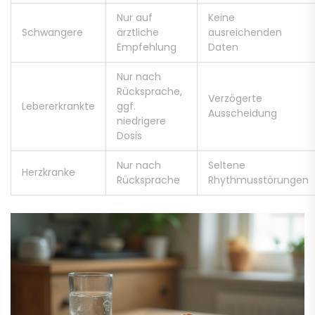
Nur auf
Keine
Schwangere
ärztliche
ausreichenden
Empfehlung
Daten
Nur nach
Rücksprache,
Verzögerte
Lebererkrankte
ggf.
Ausscheidung
niedrigere
Dosis
Nur nach
Seltene
Herzkranke
Rücksprache
Rhythmusstörungen