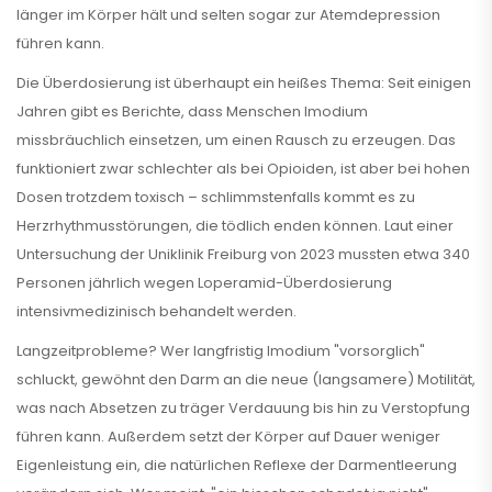
länger im Körper hält und selten sogar zur Atemdepression
führen kann.
Die Überdosierung ist überhaupt ein heißes Thema: Seit einigen
Jahren gibt es Berichte, dass Menschen Imodium
missbräuchlich einsetzen, um einen Rausch zu erzeugen. Das
funktioniert zwar schlechter als bei Opioiden, ist aber bei hohen
Dosen trotzdem toxisch – schlimmstenfalls kommt es zu
Herzrhythmusstörungen, die tödlich enden können. Laut einer
Untersuchung der Uniklinik Freiburg von 2023 mussten etwa 340
Personen jährlich wegen Loperamid-Überdosierung
intensivmedizinisch behandelt werden.
Langzeitprobleme? Wer langfristig Imodium "vorsorglich"
schluckt, gewöhnt den Darm an die neue (langsamere) Motilität,
was nach Absetzen zu träger Verdauung bis hin zu Verstopfung
führen kann. Außerdem setzt der Körper auf Dauer weniger
Eigenleistung ein, die natürlichen Reflexe der Darmentleerung