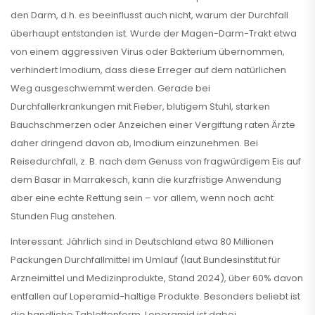
den Darm, d.h. es beeinflusst auch nicht, warum der Durchfall
überhaupt entstanden ist. Wurde der Magen-Darm-Trakt etwa
von einem aggressiven Virus oder Bakterium übernommen,
verhindert Imodium, dass diese Erreger auf dem natürlichen
Weg ausgeschwemmt werden. Gerade bei
Durchfallerkrankungen mit Fieber, blutigem Stuhl, starken
Bauchschmerzen oder Anzeichen einer Vergiftung raten Ärzte
daher dringend davon ab, Imodium einzunehmen. Bei
Reisedurchfall, z. B. nach dem Genuss von fragwürdigem Eis auf
dem Basar in Marrakesch, kann die kurzfristige Anwendung
aber eine echte Rettung sein – vor allem, wenn noch acht
Stunden Flug anstehen.
Interessant: Jährlich sind in Deutschland etwa 80 Millionen
Packungen Durchfallmittel im Umlauf (laut Bundesinstitut für
Arzneimittel und Medizinprodukte, Stand 2024), über 60% davon
entfallen auf Loperamid-haltige Produkte. Besonders beliebt ist
die handliche Tablettenform. Loperamid ist dabei