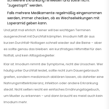
schwerere Erkrankung hinweisen und sollte nicht
"zugestopft" werden.
Falls mehrere Medikamente regelmäßig eingenommen
werden, immer checken, ob es Wechselwirkungen mit
Loperamid geben kann.
Und jetzt mal ehrlich: Keiner will bei wichtigen Terminen
ausgerechnet mit Durchfall kämpfen. Imodium hilft dir aus
kurzen Durchfall-Notlagen schnell wieder auf die Beine – aber
es sollte genau das bleiben: ein kurzfristiges Hilfsmittel für den
Notfall, und kein Alltagsbegleiter.
Klar ist: Imodium nimmt die Symptome, nicht die Ursachen. Wer
häufig unter Durchfall leidet, sollte nicht zum Dauergebrauch
greifen, sondern medizinisch abklären lassen, ob dahinter eine
Nahrungsmittelintoleranz, Infektion oder andere Erkrankung
steckt. Nicht selten reicht ein einfaches Ernährungstagebuch,
um Muster zu erkennen – und dann braucht es meist auch kein
Imodium mehr.