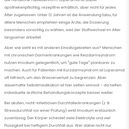
apothekenpflichtig, rezeptfrei erhältlich, aber nicht für jedes
Alter zugelassen: Unter 12 Jahren ist die Anwendung tabu, für
ältere Menschen empfehlen einige Ärzte, die Dosierung
besonders vorsichtig zu wählen, weil der Stoffwechsel im Alter
langsamer arbeitet.
Aber wie sieht es mit anderen Einsatzgebieten aus? Menschen
mit chronischen Darmerkrankungen wie Reizdarmsyndrom
nutzen Imodium gelegentlich, um "gute Tage" planbarer zu
machen. Auch für Patienten mit Kurzdarmsyndrom ist Loperamid
oft hilfreich, um den Wasserverlust zu begrenzen. Aber
dauerhafte Selbstmedikation ist hier selten sinnvoll – da helfen
individuelle ärztliche Behandlungskonzepte besser weiter.
Bei akuten, nicht-infektiösen Durchfallerkrankungen (z. B.
Stressdurchfall vor einer Prüfung) wirkt Imodium erstaunlich
zuverlässig. Der Körper scheidet viele Elektrolyte und viel
Flüssigkeit bei heftigem Durchfall aus. Wer dabei nicht nur