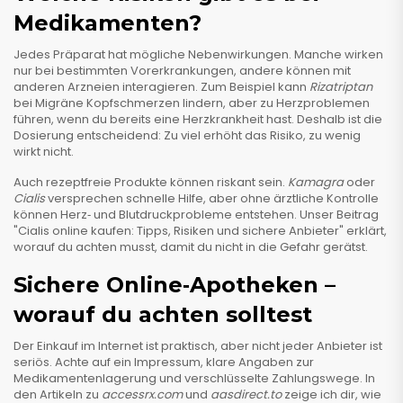
Medikamenten?
Jedes Präparat hat mögliche Nebenwirkungen. Manche wirken
nur bei bestimmten Vorerkrankungen, andere können mit
anderen Arzneien interagieren. Zum Beispiel kann
Rizatriptan
bei Migräne Kopfschmerzen lindern, aber zu Herzproblemen
führen, wenn du bereits eine Herzkrankheit hast. Deshalb ist die
Dosierung entscheidend: Zu viel erhöht das Risiko, zu wenig
wirkt nicht.
Auch rezeptfreie Produkte können riskant sein.
Kamagra
oder
Cialis
versprechen schnelle Hilfe, aber ohne ärztliche Kontrolle
können Herz‑ und Blutdruckprobleme entstehen. Unser Beitrag
"Cialis online kaufen: Tipps, Risiken und sichere Anbieter" erklärt,
worauf du achten musst, damit du nicht in die Gefahr gerätst.
Sichere Online‑Apotheken –
worauf du achten solltest
Der Einkauf im Internet ist praktisch, aber nicht jeder Anbieter ist
seriös. Achte auf ein Impressum, klare Angaben zur
Medikamentenlagerung und verschlüsselte Zahlungswege. In
den Artikeln zu
accessrx.com
und
aasdirect.to
zeige ich dir, wie