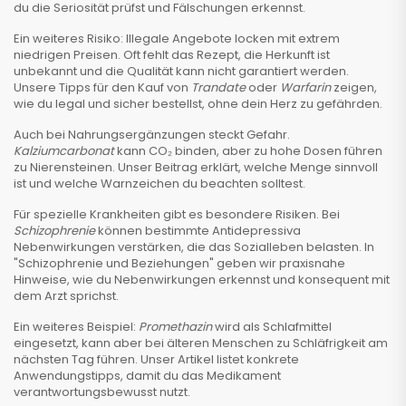
du die Seriosität prüfst und Fälschungen erkennst.
Ein weiteres Risiko: Illegale Angebote locken mit extrem
niedrigen Preisen. Oft fehlt das Rezept, die Herkunft ist
unbekannt und die Qualität kann nicht garantiert werden.
Unsere Tipps für den Kauf von
Trandate
oder
Warfarin
zeigen,
wie du legal und sicher bestellst, ohne dein Herz zu gefährden.
Auch bei Nahrungsergänzungen steckt Gefahr.
Kalziumcarbonat
kann CO₂ binden, aber zu hohe Dosen führen
zu Nierensteinen. Unser Beitrag erklärt, welche Menge sinnvoll
ist und welche Warnzeichen du beachten solltest.
Für spezielle Krankheiten gibt es besondere Risiken. Bei
Schizophrenie
können bestimmte Antidepressiva
Nebenwirkungen verstärken, die das Sozialleben belasten. In
"Schizophrenie und Beziehungen" geben wir praxisnahe
Hinweise, wie du Nebenwirkungen erkennst und konsequent mit
dem Arzt sprichst.
Ein weiteres Beispiel:
Promethazin
wird als Schlafmittel
eingesetzt, kann aber bei älteren Menschen zu Schläfrigkeit am
nächsten Tag führen. Unser Artikel listet konkrete
Anwendungstipps, damit du das Medikament
verantwortungsbewusst nutzt.