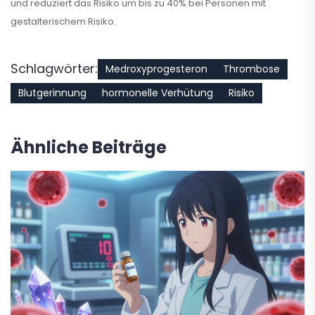
und reduziert das Risiko um bis zu 40% bei Personen mit
gestalterischem Risiko.
Schlagwörter:
Medroxyprogesteron
Thrombose
Blutgerinnung
hormonelle Verhütung
Risiko
Ähnliche Beiträge