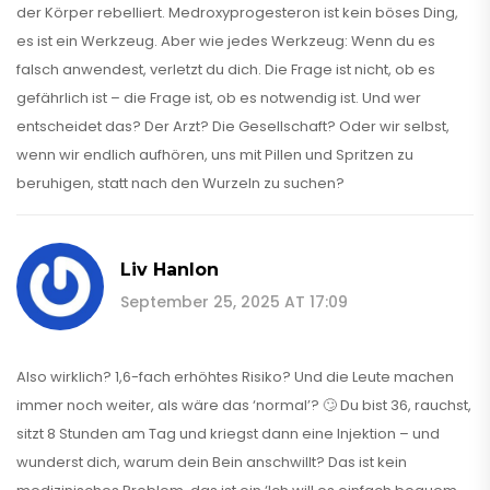
der Körper rebelliert. Medroxyprogesteron ist kein böses Ding,
es ist ein Werkzeug. Aber wie jedes Werkzeug: Wenn du es
falsch anwendest, verletzt du dich. Die Frage ist nicht, ob es
gefährlich ist – die Frage ist, ob es notwendig ist. Und wer
entscheidet das? Der Arzt? Die Gesellschaft? Oder wir selbst,
wenn wir endlich aufhören, uns mit Pillen und Spritzen zu
beruhigen, statt nach den Wurzeln zu suchen?
Liv Hanlon
September 25, 2025 AT 17:09
Also wirklich? 1,6-fach erhöhtes Risiko? Und die Leute machen
immer noch weiter, als wäre das ‘normal’? 🙄 Du bist 36, rauchst,
sitzt 8 Stunden am Tag und kriegst dann eine Injektion – und
wunderst dich, warum dein Bein anschwillt? Das ist kein