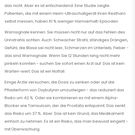
das nicht. Aber es ist entscheidend. Eine Studie zeigte:
Patienten, die mit einem Heim-Ultraschallgerät ihren Restharn
selbst messen, haben 61 % weniger Harnverhalt-Episoden.
Warnsignale kennen: Sie müssen nicht nur auf das Fehlen des
Urinstrahls achten. Auch: Schwacher Strahl, ständiges Drängen,
Gefühl, die Blase sei nicht leer, Schmerzen im Unterleib, Fieber -
das sind Warnsignale. Wenn Sie 12 Stunden lang nicht mehr
pinkeln konnten - suchen Sie sofort einen Arzt auf. Das ist kein
Warten-wert. Das ist ein Notfall.
Einige Ärzte versuchen, die Dosis zu senken oder auf die
Pflasterform von Oxybutynin umzusteigen - das reduziert das
Risiko um 42 %. Oder sie kombinieren es mit einem Alpha-
Blocker wie Tamsulosin, der die Prostata entspannt. Das senkt
das Risiko um 37 %. Aber: Das ist kein Grund, das Medikament
einfach zu nehmen. Es ist ein Risiko, das man bewusst eingeht -
mit Überwachung.