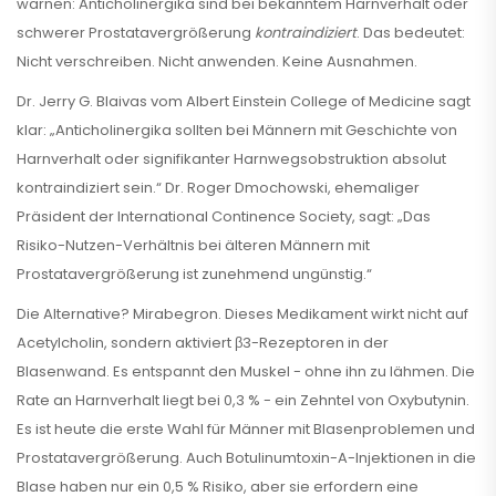
warnen: Anticholinergika sind bei bekanntem Harnverhalt oder
schwerer Prostatavergrößerung
kontraindiziert
. Das bedeutet:
Nicht verschreiben. Nicht anwenden. Keine Ausnahmen.
Dr. Jerry G. Blaivas vom Albert Einstein College of Medicine sagt
klar: „Anticholinergika sollten bei Männern mit Geschichte von
Harnverhalt oder signifikanter Harnwegsobstruktion absolut
kontraindiziert sein.“ Dr. Roger Dmochowski, ehemaliger
Präsident der International Continence Society, sagt: „Das
Risiko-Nutzen-Verhältnis bei älteren Männern mit
Prostatavergrößerung ist zunehmend ungünstig.“
Die Alternative? Mirabegron. Dieses Medikament wirkt nicht auf
Acetylcholin, sondern aktiviert β3-Rezeptoren in der
Blasenwand. Es entspannt den Muskel - ohne ihn zu lähmen. Die
Rate an Harnverhalt liegt bei 0,3 % - ein Zehntel von Oxybutynin.
Es ist heute die erste Wahl für Männer mit Blasenproblemen und
Prostatavergrößerung. Auch Botulinumtoxin-A-Injektionen in die
Blase haben nur ein 0,5 % Risiko, aber sie erfordern eine