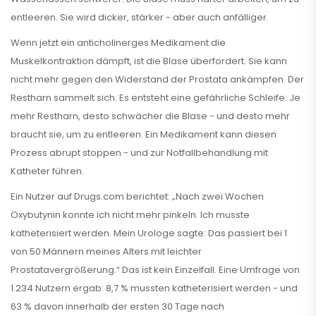
entleeren. Sie wird dicker, stärker - aber auch anfälliger.
Wenn jetzt ein anticholinerges Medikament die
Muskelkontraktion dämpft, ist die Blase überfordert. Sie kann
nicht mehr gegen den Widerstand der Prostata ankämpfen. Der
Restharn sammelt sich. Es entsteht eine gefährliche Schleife: Je
mehr Restharn, desto schwächer die Blase - und desto mehr
braucht sie, um zu entleeren. Ein Medikament kann diesen
Prozess abrupt stoppen - und zur Notfallbehandlung mit
Katheter führen.
Ein Nutzer auf Drugs.com berichtet: „Nach zwei Wochen
Oxybutynin konnte ich nicht mehr pinkeln. Ich musste
katheterisiert werden. Mein Urologe sagte: Das passiert bei 1
von 50 Männern meines Alters mit leichter
Prostatavergrößerung.“ Das ist kein Einzelfall. Eine Umfrage von
1.234 Nutzern ergab: 8,7 % mussten katheterisiert werden - und
63 % davon innerhalb der ersten 30 Tage nach