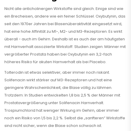
Nicht alle anticholinergen Wirkstoffe sind gleich. Einige sind wie
ein Brecheisen, andere wie ein feiner Schlüssel. Oxybutynin, das
seit den 1970er Jahren bei Blasenüberaktivität eingesetzt wird,
hat eine hohe Affinität zu M1-, M2- und M3-Rezeptoren. Es wirkt
überall - auch im Gehirn. Deshalb ist es auch der am häufigsten
mit Harnverhalt assoziierte Wirkstoff. Studien zeigen: Männer mit
vergrößerter Prostata haben bei Oxybutynin ein 3,2-fach
höheres Risiko für akuten Harnverhalt als bei Placebo.
Tolterodin ist etwas selektiver, aber immer noch riskant.
Solifenacin wirkt stärker auf M3-Rezeptoren und hat eine
geringere Wahrscheinlichkeit, die Blase völlig zu lähmen.
Trotzdem: In Studien entwickelten 1,8 bis 2,5 % der Männer mit
Prostatavergrößerung unter Solifenacin Harnverhalt.
Trospiumchlorid hat weniger Wirkung im Gehirn, aber immer
noch ein Risiko von 1,5 bis 2,2 %. Selbst die „sanfteren“ Wirkstoffe
sind nicht sicher, wenn die Blase schon schwach ist.