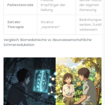
Passiver
Aktiver Gestalt
Patientenrolle
Empfänger der
der eigenen
Heilung
Genesung
Bedrohungswer
Ziel der
Struktur
senken, Funktio
Therapie
„reparieren“
verbessern
Vergleich: Biomedizinische vs. Neurowissenschaftliche
Schmerzedukation