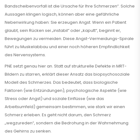
Bandscheibenvorfall ist die Ursache für Ihre Schmerzen“. Solche
Aussagen klingen logisch, können aber eine gefährliche
Nebenwirkung haben: Sie erzeugen Angst. Wenn ein Patient
glaubt, sein Rücken sei „instabil“ oder „kaputt“, beginnt er,
Bewegungen zu vermeiden. Diese Angst-Vermeidungs-Spirale
führt zu Muskelabbau und einer noch höheren Empfindlichkeit
des Nervensystems.
PNE setzt genau hier an. Statt auf strukturelle Defekte in MRT-
Bildern zu starren, erklärt dieser Ansatz das
biopsychosoziale
Modell
des Schmerzes. Das bedeutet, dass biologische
Faktoren (wie Entzündungen), psychologische Aspekte (wie
Stress oder Angst) und soziale Einflüsse (wie das
Arbeitsumfeld) gemeinsam bestimmen, wie stark wir einen
Schmerz erleben. Es geht nicht darum, den Schmerz
„wegzureden“, sondern die Bedrohung in der Wahrnehmung
des Gehirns zu senken.