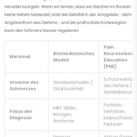
herunterzuregeln. Wenn wir lernen, dass ein Stechen im Rücken
keine Gefahr bedeutet, sinkt die Aktivität in der Amygdala - dem
Angstzentrum des Gehirns - und die präfrontale Kortexregion
kann den Schmerz besser regulieren.
Pain
Biomedizinisches
Neuroscience
Merkmal
Modell
Education
(PNE)
Schutzreaktion
Ursache des
Gewebeschaden /
des Gehirns /
Schmerzes
Strukturdefekt
Sensibilisierung
Funktion,
MRT-Bilder,
Fokus der
Verhalten,
Röntgen,
Diagnose
biopsychosozia
Anatomie
Faktoren