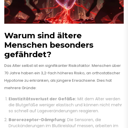
Warum sind ältere
Menschen besonders
gefährdet?
Das Alter selbst ist ein signifikanter Risikofaktor. Menschen über
70 Jahre haben ein 3,2-fach höheres Risiko, an orthostatischer
Hypotonie zu erkranken, als jüngere Erwachsene. Dies hat
mehrere Gründe:
Elastizitätsverlust der Gefäße:
Mit dem Alter werden
die Blutgefäße weniger elastisch und können nicht mehr
so schnell auf Lageveränderungen reagieren.
Barorezeptor-Dämpfung:
Die Sensoren, die
Druckänderungen im Blutkreislauf messen, arbeiten im