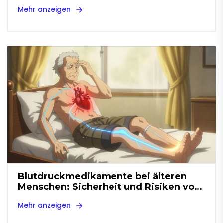
Medikamentenreduktion durch
Mehr anzeigen
Kombinationspräparate
Blutdruckmedikamente bei älteren
Menschen: Sicherheit und Risiken von
orthostatischer Hypotonie
Mehr anzeigen