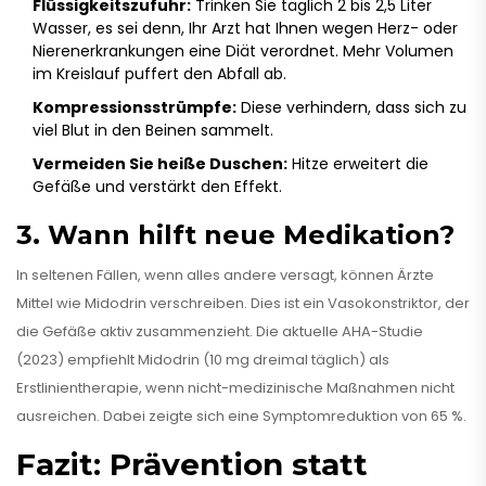
Flüssigkeitszufuhr:
Trinken Sie täglich 2 bis 2,5 Liter
Wasser, es sei denn, Ihr Arzt hat Ihnen wegen Herz- oder
Nierenerkrankungen eine Diät verordnet. Mehr Volumen
im Kreislauf puffert den Abfall ab.
Kompressionsstrümpfe:
Diese verhindern, dass sich zu
viel Blut in den Beinen sammelt.
Vermeiden Sie heiße Duschen:
Hitze erweitert die
Gefäße und verstärkt den Effekt.
3. Wann hilft neue Medikation?
In seltenen Fällen, wenn alles andere versagt, können Ärzte
Mittel wie Midodrin verschreiben. Dies ist ein Vasokonstriktor, der
die Gefäße aktiv zusammenzieht. Die aktuelle AHA-Studie
(2023) empfiehlt Midodrin (10 mg dreimal täglich) als
Erstlinientherapie, wenn nicht-medizinische Maßnahmen nicht
ausreichen. Dabei zeigte sich eine Symptomreduktion von 65 %.
Fazit: Prävention statt