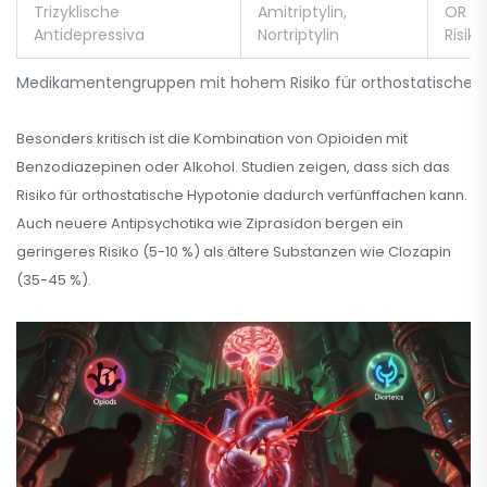
Trizyklische
Amitriptylin,
OR 3.
Antidepressiva
Nortriptylin
Risiko
Medikamentengruppen mit hohem Risiko für orthostatische 
Besonders kritisch ist die Kombination von Opioiden mit
Benzodiazepinen oder Alkohol. Studien zeigen, dass sich das
Risiko für orthostatische Hypotonie dadurch verfünffachen kann.
Auch neuere Antipsychotika wie Ziprasidon bergen ein
geringeres Risiko (5-10 %) als ältere Substanzen wie Clozapin
(35-45 %).