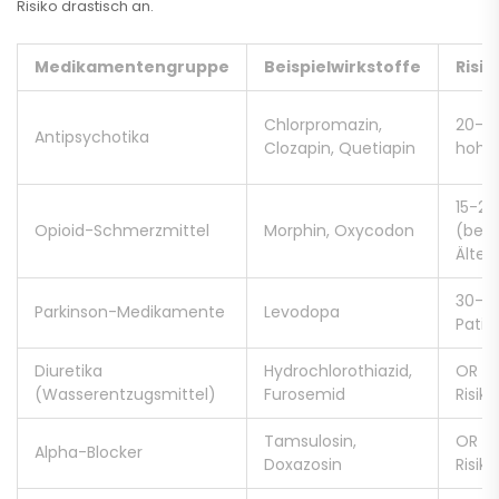
Risiko drastisch an.
Medikamentengruppe
Beispielwirkstoffe
Risik
Chlorpromazin,
20-40
Antipsychotika
Clozapin, Quetiapin
hohe
15-25
Opioid-Schmerzmittel
Morphin, Oxycodon
(beso
Älter
30-50
Parkinson-Medikamente
Levodopa
Patie
Diuretika
Hydrochlorothiazid,
OR 1.
(Wasserentzugsmittel)
Furosemid
Risiko
Tamsulosin,
OR 2.
Alpha-Blocker
Doxazosin
Risiko