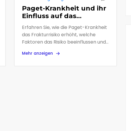
Paget-Krankheit und ihr
Einfluss auf das
Frakturrisiko - Was
Erfahren Sie, wie die Paget-Krankheit
Patienten wissen
das Frakturrisiko erhöht, welche
müssen
Faktoren das Risiko beeinflussen und
wie Sie mit Diagnostik, Therapie und
Mehr anzeigen
Prävention Knochenbrüche
vermeiden können.