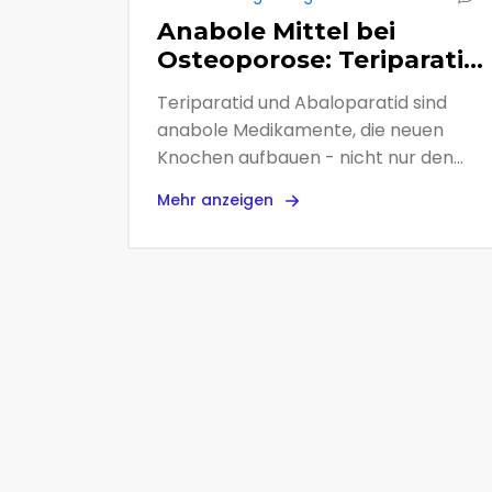
Anabole Mittel bei
Osteoporose: Teriparatid
und Abaloparatid im
Teriparatid und Abaloparatid sind
Vergleich
anabole Medikamente, die neuen
Knochen aufbauen - nicht nur den
Abbau stoppen. Abaloparatid wirkt
Mehr anzeigen
stärker an der Hüfte und hat weniger
Nebenwirkungen, ist aber teurer.
Teriparatid ist günstiger und bewährt.
Welches ist das richtige für Sie?