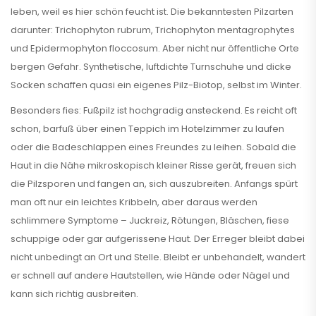
leben, weil es hier schön feucht ist. Die bekanntesten Pilzarten
darunter: Trichophyton rubrum, Trichophyton mentagrophytes
und Epidermophyton floccosum. Aber nicht nur öffentliche Orte
bergen Gefahr. Synthetische, luftdichte Turnschuhe und dicke
Socken schaffen quasi ein eigenes Pilz-Biotop, selbst im Winter.
Besonders fies: Fußpilz ist hochgradig ansteckend. Es reicht oft
schon, barfuß über einen Teppich im Hotelzimmer zu laufen
oder die Badeschlappen eines Freundes zu leihen. Sobald die
Haut in die Nähe mikroskopisch kleiner Risse gerät, freuen sich
die Pilzsporen und fangen an, sich auszubreiten. Anfangs spürt
man oft nur ein leichtes Kribbeln, aber daraus werden
schlimmere Symptome – Juckreiz, Rötungen, Bläschen, fiese
schuppige oder gar aufgerissene Haut. Der Erreger bleibt dabei
nicht unbedingt an Ort und Stelle. Bleibt er unbehandelt, wandert
er schnell auf andere Hautstellen, wie Hände oder Nägel und
kann sich richtig ausbreiten.