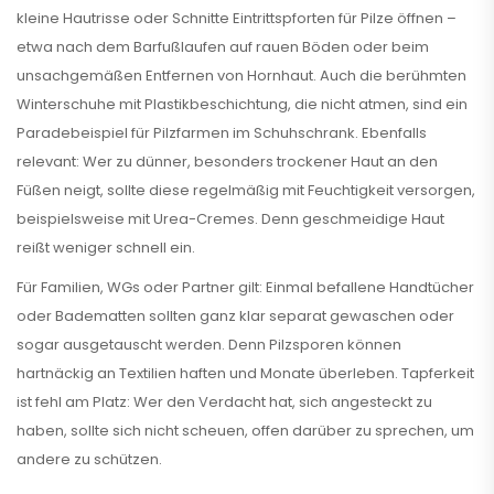
kleine Hautrisse oder Schnitte Eintrittspforten für Pilze öffnen –
etwa nach dem Barfußlaufen auf rauen Böden oder beim
unsachgemäßen Entfernen von Hornhaut. Auch die berühmten
Winterschuhe mit Plastikbeschichtung, die nicht atmen, sind ein
Paradebeispiel für Pilzfarmen im Schuhschrank. Ebenfalls
relevant: Wer zu dünner, besonders trockener Haut an den
Füßen neigt, sollte diese regelmäßig mit Feuchtigkeit versorgen,
beispielsweise mit Urea-Cremes. Denn geschmeidige Haut
reißt weniger schnell ein.
Für Familien, WGs oder Partner gilt: Einmal befallene Handtücher
oder Badematten sollten ganz klar separat gewaschen oder
sogar ausgetauscht werden. Denn Pilzsporen können
hartnäckig an Textilien haften und Monate überleben. Tapferkeit
ist fehl am Platz: Wer den Verdacht hat, sich angesteckt zu
haben, sollte sich nicht scheuen, offen darüber zu sprechen, um
andere zu schützen.