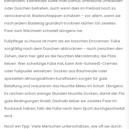
behandeln. Keinesfalls sollte man barfuß öffentliche Umkleiden
oder Duschen betreten, auch wenn dies im Freibad noch so
verlockend ist. Badeschlappen schützen – vor allem, wenn sie
nach jedem Badetag gründlich trocknen dürfen. Ein zweites
Paar zum Wechseln schadet übrigens nie.
Fußpflege zu Hause ist mehr als ein bisschen Eincremen: Füße
sorgfältig nach dem Duschen abtrocknen – auch zwischen den
Zehen, denn hier gibt es die feuchten Mikroklimata, die Pilze
lieben. Wer schwitzige Füße hat, kann Anti-Schweiß-Cremes
oder Fußpuder einsetzen. Socken aus Baumwolle oder
speziellen atmungsaktiven Kunstfasern sorgen für gute
Belüftung und reduzieren das feuchte Milieu im Schuh. Übrigens:
Es reichen schon wenige Stunden feuchte Socken, damit der Pilz
gute Bedingungen findet. Deshalb lieber ein zweites Paar im
Rucksack haben, falls die Füße nach dem Sport durchgeschwitzt
sind.
Noch ein Tipp: Viele Menschen unterschätzen, wie oft sie durch