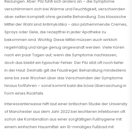
Reizungen. Aber: Pilz fühlt sich anders an – die Symptome
verschlimmern sich bei Wärme und Feuchtigkeit, verschwinden
aber selten komplett ohne gezielte Behandlung. Das klassische
Mittel der Wahl sind Antimykotika – also pilzhemmende Cremes,
Sprays oder Gele, die rezeptfrei in jeder Apotheke zu
bekommen sind. Wichtig: Diese Mittel müssen auch wirklich
regelmäßig und lange genug angewandt werden. Viele hören
nach ein paar Tagen auf, wenn die Symptome nachlassen,
doch das bleibt ein typischer Fehler. Der Pilz sitzt oft noch tiefer
in der Haut. Deshalb gilt die Faustregel: Behandlung mindestens
eine bis zwei Wochen über das Verschwinden der Symptome
hinaus fortführen – sonst kommt bald die böse Überraschung in
Form eines Rückfalls.
Interessanterweise hilft laut einer britischen Studie der University
of Manchester aus dem Jahr 2022 bei leichteren Infektionen oft
schon die Kombination aus einer sorgfältigen Fußhygiene mit
einem einfachen Hausmittel: ein 10-minütiges Fußbad mit