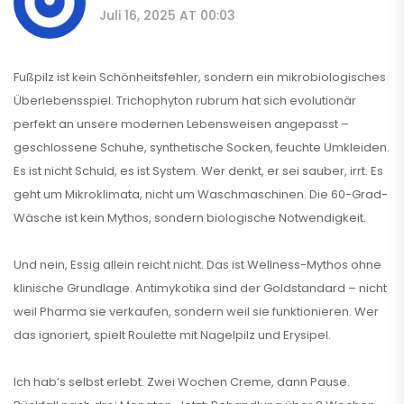
Juli 16, 2025 AT 00:03
Fußpilz ist kein Schönheitsfehler, sondern ein mikrobiologisches
Überlebensspiel. Trichophyton rubrum hat sich evolutionär
perfekt an unsere modernen Lebensweisen angepasst –
geschlossene Schuhe, synthetische Socken, feuchte Umkleiden.
Es ist nicht Schuld, es ist System. Wer denkt, er sei sauber, irrt. Es
geht um Mikroklimata, nicht um Waschmaschinen. Die 60-Grad-
Wäsche ist kein Mythos, sondern biologische Notwendigkeit.
Und nein, Essig allein reicht nicht. Das ist Wellness-Mythos ohne
klinische Grundlage. Antimykotika sind der Goldstandard – nicht
weil Pharma sie verkaufen, sondern weil sie funktionieren. Wer
das ignoriert, spielt Roulette mit Nagelpilz und Erysipel.
Ich hab’s selbst erlebt. Zwei Wochen Creme, dann Pause.