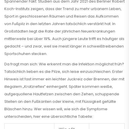
Spannender Fakt: Studien aus dem Jahr 2021 des Berliner Robert
Koch-Instituts zeigen, dass der Trend zu mehr urbanem Leben,
Sport in geschlossenen Räumen und Reisen das Aufkommen
von Fußpilz in den letzten Jahren tatsächlich verstärkt hat. In
Großstädten liegt die Rate der jährlichen Neuerkrankungen
mittlerweile bei über 19%. Auch jüngere Leute trifft es häufiger als
gedacht – und zwar, weil sie meist länger in schweißtreibenden
Sportschuhen stecken.
Da fragt man sich: Wie erkennt man die Infektion möglichst früh?
Tatsächlich lieben es die Pilze, sich leise einzuschleichen. Erster
Hinweis ist fast immer ein leichter Juckreiz oder Brennen, der mit
illegalem „Kratzreflex“ einhergeht. Später kommen weiße,
aufgequollene Hautfetzen zwischen den Zehen, schuppende
Stellen an den Fußkanten oder kleine, mit Flüssigkeit gefüllte
Bläschen hinzu. Wer wissen will, wie sich die Symptome
unterscheiden, hier eine übersichtliche Tabelle: