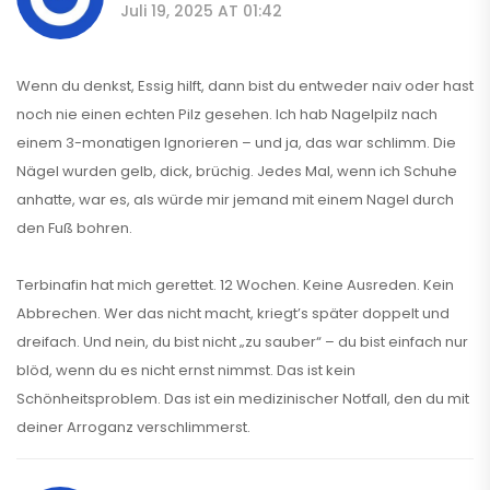
Juli 19, 2025 AT 01:42
Wenn du denkst, Essig hilft, dann bist du entweder naiv oder hast
noch nie einen echten Pilz gesehen. Ich hab Nagelpilz nach
einem 3-monatigen Ignorieren – und ja, das war schlimm. Die
Nägel wurden gelb, dick, brüchig. Jedes Mal, wenn ich Schuhe
anhatte, war es, als würde mir jemand mit einem Nagel durch
den Fuß bohren.
Terbinafin hat mich gerettet. 12 Wochen. Keine Ausreden. Kein
Abbrechen. Wer das nicht macht, kriegt’s später doppelt und
dreifach. Und nein, du bist nicht „zu sauber“ – du bist einfach nur
blöd, wenn du es nicht ernst nimmst. Das ist kein
Schönheitsproblem. Das ist ein medizinischer Notfall, den du mit
deiner Arroganz verschlimmerst.