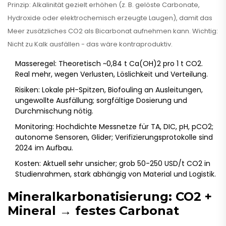
Prinzip: Alkalinität gezielt erhöhen (z. B. gelöste Carbonate,
Hydroxide oder elektrochemisch erzeugte Laugen), damit das
Meer zusätzliches CO2 als Bicarbonat aufnehmen kann. Wichtig:
Nicht zu Kalk ausfällen - das wäre kontraproduktiv.
Masseregel: Theoretisch ~0,84 t Ca(OH)2 pro 1 t CO2.
Real mehr, wegen Verlusten, Löslichkeit und Verteilung.
Risiken: Lokale pH-Spitzen, Biofouling an Ausleitungen,
ungewollte Ausfällung; sorgfältige Dosierung und
Durchmischung nötig.
Monitoring: Hochdichte Messnetze für TA, DIC, pH, pCO2;
autonome Sensoren, Glider; Verifizierungsprotokolle sind
2024 im Aufbau.
Kosten: Aktuell sehr unsicher; grob 50-250 USD/t CO2 in
Studienrahmen, stark abhängig von Material und Logistik.
Mineralkarbonatisierung: CO2 +
Mineral → festes Carbonat