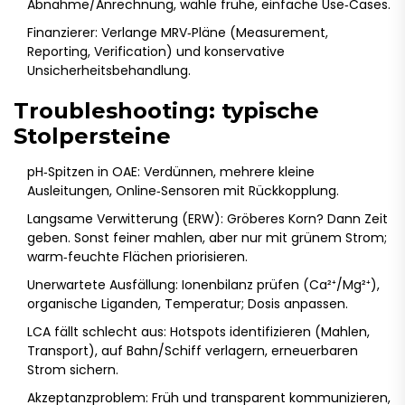
Abnahme/Anrechnung, wähle frühe, einfache Use‑Cases.
Finanzierer: Verlange MRV‑Pläne (Measurement,
Reporting, Verification) und konservative
Unsicherheitsbehandlung.
Troubleshooting: typische
Stolpersteine
pH‑Spitzen in OAE: Verdünnen, mehrere kleine
Ausleitungen, Online‑Sensoren mit Rückkopplung.
Langsame Verwitterung (ERW): Gröberes Korn? Dann Zeit
geben. Sonst feiner mahlen, aber nur mit grünem Strom;
warm‑feuchte Flächen priorisieren.
Unerwartete Ausfällung: Ionenbilanz prüfen (Ca²⁺/Mg²⁺),
organische Liganden, Temperatur; Dosis anpassen.
LCA fällt schlecht aus: Hotspots identifizieren (Mahlen,
Transport), auf Bahn/Schiff verlagern, erneuerbaren
Strom sichern.
Akzeptanzproblem: Früh und transparent kommunizieren,