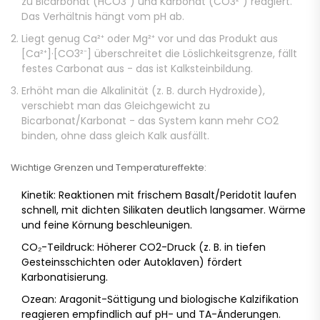
zu Bicarbonat (HCO3⁻) und Karbonat (CO3²⁻) reagiert.
Das Verhältnis hängt vom pH ab.
Liegt genug Ca²⁺ oder Mg²⁺ vor und das Produkt aus
[Ca²⁺]·[CO3²⁻] überschreitet die Löslichkeitsgrenze, fällt
festes Carbonat aus - das ist Kalksteinbildung.
Erhöht man die Alkalinität (z. B. durch Hydroxide),
verschiebt man das Gleichgewicht zu
Bicarbonat/Karbonat - das System kann mehr CO2
binden, ohne dass gleich Kalk ausfällt.
Wichtige Grenzen und Temperatureffekte:
Kinetik: Reaktionen mit frischem Basalt/Peridotit laufen
schnell, mit dichten Silikaten deutlich langsamer. Wärme
und feine Körnung beschleunigen.
CO₂-Teildruck: Höherer CO2-Druck (z. B. in tiefen
Gesteinsschichten oder Autoklaven) fördert
Karbonatisierung.
Ozean: Aragonit-Sättigung und biologische Kalzifikation
reagieren empfindlich auf pH- und TA-Änderungen.