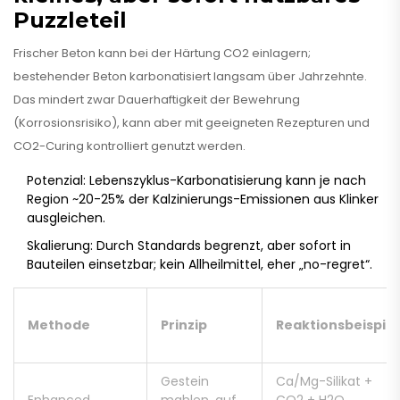
Puzzleteil
Frischer Beton kann bei der Härtung CO2 einlagern;
bestehender Beton karbonatisiert langsam über Jahrzehnte.
Das mindert zwar Dauerhaftigkeit der Bewehrung
(Korrosionsrisiko), kann aber mit geeigneten Rezepturen und
CO2-Curing kontrolliert genutzt werden.
Potenzial: Lebenszyklus-Karbonatisierung kann je nach
Region ~20-25% der Kalzinierungs-Emissionen aus Klinker
ausgleichen.
Skalierung: Durch Standards begrenzt, aber sofort in
Bauteilen einsetzbar; kein Allheilmittel, eher „no-regret“.
Methode
Prinzip
Reaktionsbeispiel
Gestein
Ca/Mg-Silikat +