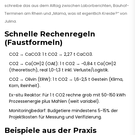
schreibe das aus dem Alltag zwischen Laborberichten, Bauhof-
Terminen am Rhein und „Mama, was ist eigentlich Kreide?“ von
Julina.
Schnelle Rechenregeln
(Faustformeln)
CO2 → CaCO3: 1 t CO2 → 2,27 t CaCO3.
CO2 → Ca(OH)2 (OAE): 1 t CO2 → ~0,84 t Ca(OH)2
(theoretisch), real 1,0-1,3 t inkl. Verluste/Logistik.
CO2 → Olivin (ERW): 1 t CO2 → 1,6-2,5 t Gestein (Klima,
Korn, Reinheit).
Ex-situ Reaktor: Für 1 t CO2 rechne grob mit 50-150 kWh
Prozessenergie plus Mahlen (weit variabel).
Monitoringbedarf: Budgetiere mindestens 5-15% der
Projektkosten für Messung und Verifizierung.
Beispiele aus der Praxis