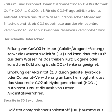
Kalzium- und Karbonat-Ionen zusammenfinden. Die Kurzformel:
Ca²⁺ + CO₃²⁻ → CaCO₃(s). Für die CO2-Frage zählt: Karbonat
entsteht letztlich aus CO2, Wasser und basischen Mineralien.
Entscheidend ist, ob CO2 dabei netto aus der Atmosphäre
verschwindet - oder nur zwischen Reservoirs verschoben wird.
Der schnelle Unterschied:
Fällung von CaCO3 im Meer (Calcit-/Aragonit-Bildung)
senkt die Gesamtalkalinität (TA) und kann dadurch CO2
aus dem Wasser ins Gas treiben. Kurz: Biogene oder
künstliche Kalkfällung ist als CO2-Senke ungeeignet.
Erhöhung der Alkalinität (z. B. durch gelöste Hydroxide
oder Carbonat-Verwitterung an Land) ermöglicht, dass
das Meer mehr CO2 als Hydrogencarbonat (HCO₃⁻)
aufnimmt. Das ist die Basis von Ozean-
Alkalinitätsverfahren.
Begriffe in 30 Sekunden:
Gelöster anorganischer Kohlenstoff (DIC): Summe aus