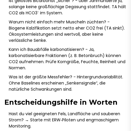
Ist gelöstes Bicarbonat „sicher“? - Über Jahrhunderte ja,
solange keine großflächige Degasung stattfindet. TA hält
CO2 als HCO3⁻ im System.
Warum nicht einfach mehr Muscheln züchten? -
Biogene Kalzifikation setzt netto eher CO2 frei (TA sinkt).
Ökosystemleistungen sind wertvoll, aber keine
verlässliche Senke.
Kann ich Bauabfälle karbonatisieren? - Ja,
karbonatisierbare Fraktionen (z. B. Betonbruch) können
CO2 aufnehmen. Prüfe Korngröße, Feuchte, Reinheit und
Normen.
Was ist der größte Messfehler? - Hintergrundvariabilität.
Ohne Baselines erscheinen „Senkensignale“, die
natürliche Schwankungen sind.
Entscheidungshilfe in Worten
Hast du viel geeigneten Fels, Landfläche und sauberen
Strom? → Starte mit ERW‑Piloten und engmaschigem
Monitoring.