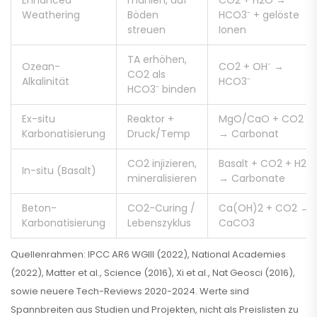
Enhanced
mahlen, auf
CO2 + H2O →
Weathering
Böden
HCO3⁻ + gelöste
streuen
Ionen
TA erhöhen,
Ozean-
CO2 + OH⁻ →
CO2 als
Alkalinität
HCO3⁻
HCO3⁻ binden
Ex-situ
Reaktor +
MgO/CaO + CO2
Karbonatisierung
Druck/Temp
→ Carbonat
CO2 injizieren,
Basalt + CO2 + H2O
In-situ (Basalt)
mineralisieren
→ Carbonate
Beton-
CO2-Curing /
Ca(OH)2 + CO2 →
Karbonatisierung
Lebenszyklus
CaCO3
Quellenrahmen: IPCC AR6 WGIII (2022), National Academies
(2022), Matter et al., Science (2016), Xi et al., Nat Geosci (2016),
sowie neuere Tech-Reviews 2020-2024. Werte sind
Spannbreiten aus Studien und Projekten, nicht als Preislisten zu