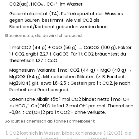
CO2(aq), HCO₃⁻, CO₃²⁻ im Wasser.
Gesamtalkalinität (TA): Pufferkapazität des Wassers
gegen Säuren; bestimmt, wie viel CO2 als
Bicarbonat/Karbonat gebunden werden kann.
Stöchiometrie, die du wirklich brauchst:
1 mol CO2 (44 g) + CaO (56 g) → CaCO3 (100 g). Faktor:
1 t CO2 ergibt 2,27 t CaCO3. Für 1 t CO2 bräuchtest du
theoretisch 1,27 t CaO.
Magnesium-Variante: 1 mol CO2 (44 g) + MgO (40 g) →
MgCO3 (84 g). Mit natürlichen Silikaten (z. B. Forsterit,
Mg2SiO4) gilt: etwa 1,6-2,5 t Gestein pro 1 t CO2, je nach
Reinheit und Reaktionsgrad.
Ozeanische Alkalinität: 1 mol CO2 bindet netto 1 mol OH⁻
zu HCO₃⁻. Ca(OH)2 liefert 2 mol OH⁻ pro mol. Theoretisch
~0,84 t Ca(OH)2 pro 1 t CO2 - ohne Verluste.
So läuft es chemisch ab (ohne Formelkoller):
CO2 löst sich in Wasser, bildet Kohlensäure (H2CO3), die