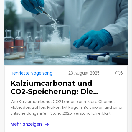
Henriette Vogelsang
23 August 2025
6
Kalziumcarbonat und
CO2‑Speicherung: Die
Wissenschaft dahinter
Wie Kalziumcarbonat CO2 binden kann: klare Chemie,
einfach erklärt
Methoden, Zahlen, Risiken. Mit Regeln, Beispielen und einer
Entscheidungshilfe - Stand 2025, verständlich erklärt.
Mehr anzeigen