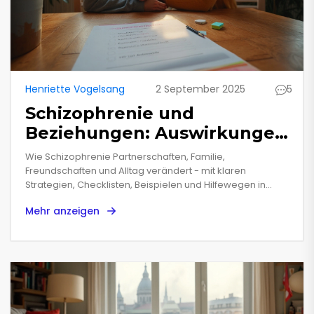
Henriette Vogelsang
2 September 2025
5
Schizophrenie und
Beziehungen: Auswirkungen
auf Partnerschaft & soziales
Wie Schizophrenie Partnerschaften, Familie,
Leben (Ratgeber 2025)
Freundschaften und Alltag verändert - mit klaren
Strategien, Checklisten, Beispielen und Hilfewegen in
Deutschland.
Mehr anzeigen