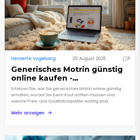
Henriette Vogelsang
29 August 2025
11
Generisches Motrin günstig
online kaufen -
Preisvergleich & Tipps
Erfahren Sie, wie Sie generisches Motrin online günstig
erhalten, worauf Sie beim Kauf achten müssen und
welche Preis‑ und Qualitätsaspekte wichtig sind.
Praktische Tipps, Vergleichstabelle und FAQs inklusive.
Mehr anzeigen