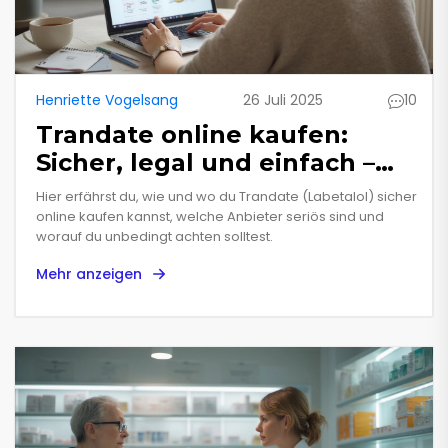
Henriette Vogelsang
26 Juli 2025
10
Trandate online kaufen:
Sicher, legal und einfach –
Ihr Guide 2025
Hier erfährst du, wie und wo du Trandate (Labetalol) sicher
online kaufen kannst, welche Anbieter seriös sind und
worauf du unbedingt achten solltest.
Mehr anzeigen