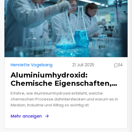
Henriette Vogelsang
21 Juli 2025
14
Aluminiumhydroxid:
Chemische Eigenschaften,
Herstellung und
Erfahre, wie Aluminiumhydroxid entsteht, welche
Anwendungen erklärt
chemischen Prozesse dahinterstecken und warum es in
Medizin, Industrie und Alltag so wichtig ist.
Mehr anzeigen