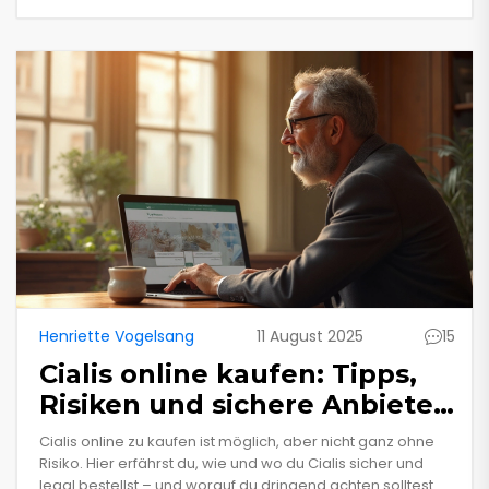
Henriette Vogelsang
11 August 2025
15
Cialis online kaufen: Tipps,
Risiken und sichere Anbieter
im Überblick
Cialis online zu kaufen ist möglich, aber nicht ganz ohne
Risiko. Hier erfährst du, wie und wo du Cialis sicher und
legal bestellst – und worauf du dringend achten solltest.